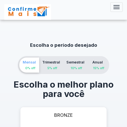
Togg
navig
Escolha o período desejado
Mensal
Trimestral
Semestral
Anual
0% off
5
% off
10
% off
15
% off
Escolha o melhor plano
para você
BRONZE